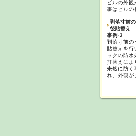
ビルの外観
事はビルの
剥落寸前の
後貼替え
事例-2
剥落寸前の
貼替えを行
ックの防水
打替えによ
未然に防ぐ
れ、外観が