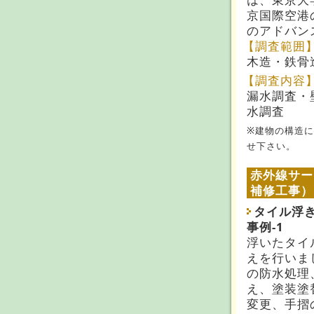
京国際空港
のアドバン
【調査範囲
木造・鉄骨
【調査内容
漏水調査・
水調査
※建物の構造
せ下さい。
赤外線サー
補修工事）
タイル浮
事例-1
浮いたタイ
えを行いま
の防水処理
え、塗装塗
変更、手摺