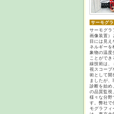
サーモグラ
サーモグラ
画像装置）
目には見え
ネルギーを
象物の温度
ことができ
線技術は、
視スコープ
術として開
ましたが、
診断を始め
の品質監視
様々な分野
す。弊社で
モグラフィ
は、東京大