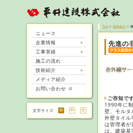
Top
>
技術紹介
>
ニュース
企業情報
先進の
工事実績
施工の流れ
技術紹介
メディア紹介
お問い合わせ
ご存知で
1990年
小
中
大
文字サイズ
壁、モルタ
外壁タイル
は管理者が
は、建築基